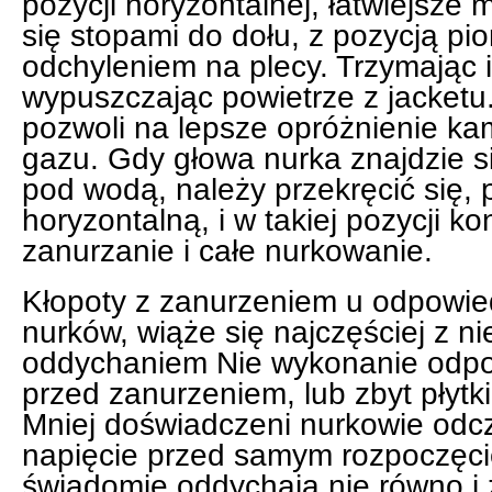
pozycji horyzontalnej, łatwiejsze
się stopami do dołu, z pozycją pi
odchyleniem na plecy. Trzymając i
wypuszczając powietrze z jacketu
pozwoli na lepsze opróżnienie ka
gazu. Gdy głowa nurka znajdzie s
pod wodą, należy przekręcić się, 
horyzontalną, i w takiej pozycji 
zanurzanie i całe nurkowanie.
Kłopoty z zanurzeniem u odpowi
nurków, wiąże się najczęściej z n
oddychaniem Nie wykonanie odp
przed zanurzeniem, lub zbyt płyt
Mniej doświadczeni nurkowie odczu
napięcie przed samym rozpoczęci
świadomie oddychają nie równo i z