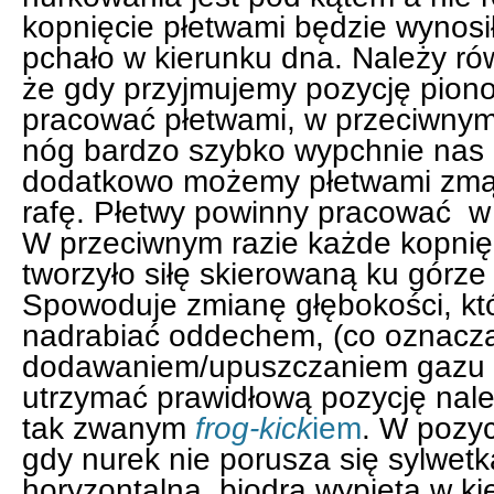
kopnięcie płetwami będzie wynosi
pchało w kierunku dna. Należy ró
że gdy przyjmujemy pozycję pion
pracować płetwami, w przeciwnym 
nóg bardzo szybko wypchnie nas 
dodatkowo możemy płetwami zmąc
rafę. Płetwy powinny pracować w je
W przeciwnym razie każde kopnięc
tworzyło siłę skierowaną ku górze
Spowoduje zmianę głębokości, któ
nadrabiać oddechem, (co oznacza 
dodawaniem/upuszczaniem gazu z
utrzymać prawidłową pozycję nal
tak zwanym
frog-kick
iem
. W pozycj
gdy nurek nie porusza się sylwet
horyzontalna, biodra wypięta w ki