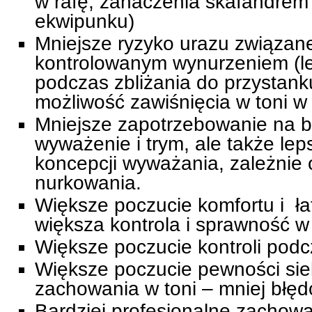
w rafę, zahaczenia skafandrem
ekwipunku)
Mniejsze ryzyko urazu związan
kontrolowanym wynurzeniem (le
podczas zbliżania do przystank
możliwość zawiśnięcia w toni w
Mniejsze zapotrzebowanie na b
wyważenie i trym, ale także le
koncepcji wyważania, zależnie
nurkowania.
Większe poczucie komfortu i ł
większa kontrola i sprawność w
Większe poczucie kontroli pod
Większe poczucie pewności sie
zachowania w toni – mniej błęd
Bardziej profesjonalne zachow