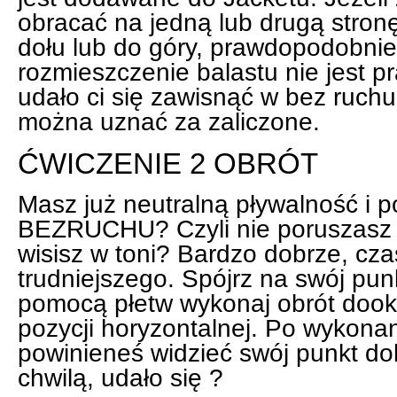
obracać na jedną lub drugą stronę
dołu lub do góry, prawdopodobnie 
rozmieszczenie balastu nie jest pr
udało ci się zawisnąć w bez ruchu
można uznać za zaliczone.
ĆWICZENIE 2 OBRÓT
Masz już neutralną pływalność i p
BEZRUCHU? Czyli nie poruszasz r
wisisz w toni? Bardzo dobrze, cza
trudniejszego. Spójrz na swój punk
pomocą płetw wykonaj obrót dooko
pozycji horyzontalnej. Po wykona
powinieneś widzieć swój punkt dok
chwilą, udało się ?